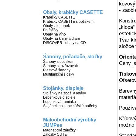
kovový
- zaobl
Obaly, krabičky CASETTE
Krabičky CASETTE
Konstru
Krabičky CASETTE s potiskem
Obaly z lepenek
„klopa“
Polštářky
estetic
Obaly na víno
Obaly na knihy a diáře
Tvar kl
DISCOVER - obaly na CD
složce 
Orient
Šanony, pořadače, složky
Šanony s potiskem
Ceny js
Šanony s rozřazovači
Plastové šanony
Tiskov
Multifunkční složky
Ofsetov
Stojánky, displeje
Barevn
Stojánky na zboží a letáky
materiá
Lepenkové displeje
Lepenková ramínka
Stojánek na kancelářské potřeby
Použív
Křídový
Maloobchodní výrobky
možno i
JUMPee
Magnetické záložky
Záložky CUTE
Standa