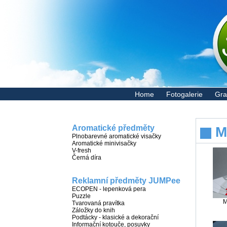
Home
Fotogalerie
Gra
Aromatické předměty
M
Plnobarevné aromatické visačky
Aromatické minivisačky
V-fresh
Černá díra
Reklamní předměty JUMPee
ECOPEN - lepenková pera
Puzzle
M
Tvarovaná pravítka
Záložky do knih
Podtácky - klasické a dekorační
Informační kotouče, posuvky