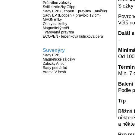
Průsvitné záložky
Složky 
Svítící záložky Clipp
Sady EPB (Ecopen + pravítko + bloček)
Sady EP (Ecopen + pravítko 12 cm)
Povrch
MAGNETky
Většino
Obaly na knihy
Magnetický svět
Tvarovaná pravítka
Další s
ECOPEN - lepenková kuličková pera
-
Minimá
Suvenýry
Sady EPB
Od 100
Magnetické záložky
Záložky Antic
Termín
Sady podtácků
Aroma V-fresh
Min. 7 
Balení
Podle 
Tip
Běžná f
některé
a někte
Pro mul