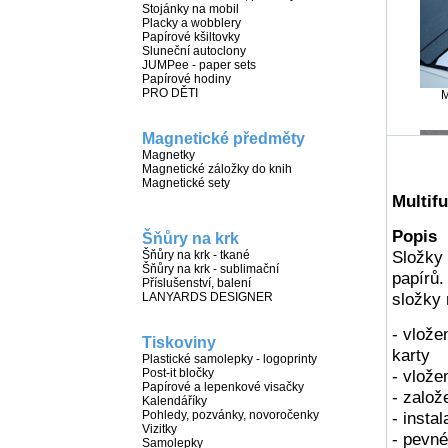
Stojánky na mobil
Placky a wobblery
Papírové kšiltovky
Sluneční autoclony
JUMPee - paper sets
Papírové hodiny
PRO DĚTI
M
Magnetické předměty
Magnetky
Magnetické záložky do knih
Magnetické sety
Multif
Popis
Šňůry na krk
P
Složky 
Šňůry na krk - tkané
Šňůry na krk - sublimační
papírů.
Příslušenství, balení
složky 
LANYARDS DESIGNER
- vlože
Tiskoviny
kart
Plastické samolepky - logoprinty
Post-it bločky
- vložen
Papírové a lepenkové visačky
- zalo
Kalendáříky
Pohledy, pozvánky, novoročenky
- insta
Vizitky
- pevn
Samolepky