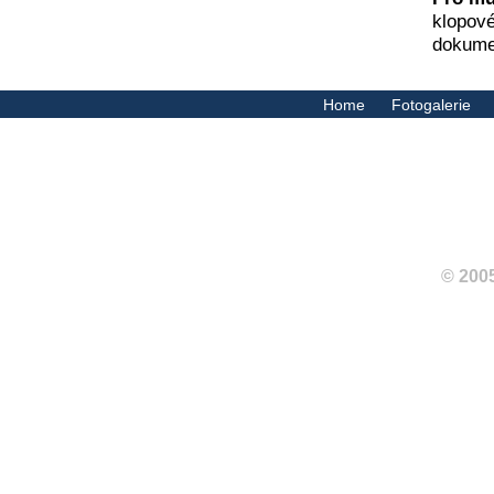
klopové
dokumen
Home
Fotogalerie
© 2005