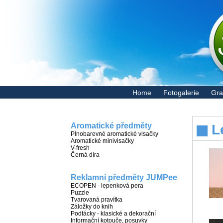
Home
Fotogalerie
Gra
Aromatické předměty
L
Plnobarevné aromatické visačky
Aromatické minivisačky
V-fresh
Černá díra
Reklamní předměty JUMPee
ECOPEN - lepenková pera
Puzzle
Tvarovaná pravítka
Záložky do knih
Podtácky - klasické a dekorační
Informační kotouče, posuvky