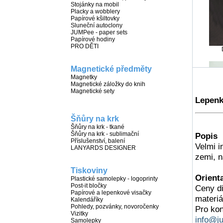
Stojánky na mobil
Placky a wobblery
Papírové kšiltovky
Sluneční autoclony
JUMPee - paper sets
Papírové hodiny
PRO DĚTI
Magnetické předměty
Magnetky
Magnetické záložky do knih
Magnetické sety
Lepenk
L
Šňůry na krk
Šňůry na krk - tkané
Šňůry na krk - sublimační
Popis
Příslušenství, balení
Velmi i
LANYARDS DESIGNER
zemi, n
Tiskoviny
Orient
Plastické samolepky - logoprinty
Dis
Post-it bločky
Ceny di
Papírové a lepenkové visačky
materiá
Kalendáříky
Pohledy, pozvánky, novoročenky
Pro ko
Vizitky
info@j
Samolepky