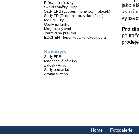
Průsvitné záložky
jako st
Svítící záložky Clipp
aktuáln
Sady EPB (Ecopen + pravítko + bloček)
Sady EP (Ecopen + pravítko 12 cm)
vybavov
MAGNETky
Obaly na knihy
Pro dis
Magnetický svět
Tvarovaná pravítka
poutače
ECOPEN - lepenková kuličková pera
prodej
Suvenýry
Sady EPB
Magnetické záložky
Záložky Antic
Sady podtácků
Aroma V-fresh
Home
Fotogalerie