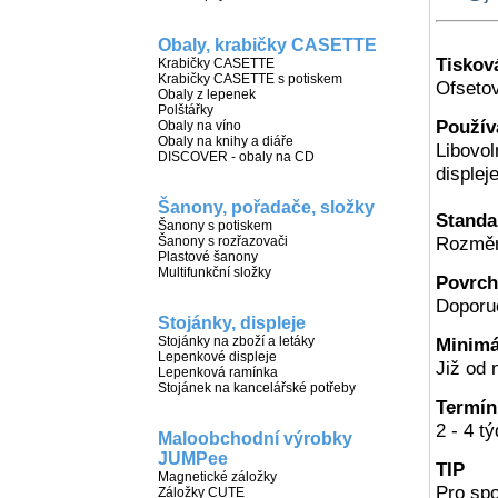
Obaly, krabičky CASETTE
Tiskov
Krabičky CASETTE
Krabičky CASETTE s potiskem
Ofsetov
Obaly z lepenek
Polštářky
Použív
Obaly na víno
Obaly na knihy a diáře
Libovo
DISCOVER - obaly na CD
displej
Šanony, pořadače, složky
Standa
Šanony s potiskem
Rozměr
Šanony s rozřazovači
Plastové šanony
Multifunkční složky
Povrc
Doporu
Stojánky, displeje
Stojánky na zboží a letáky
Minim
Lepenkové displeje
Již od 
Lepenková ramínka
Stojánek na kancelářské potřeby
Termí
2 - 4 t
Maloobchodní výrobky
JUMPee
TIP
Magnetické záložky
Pro spo
Záložky CUTE