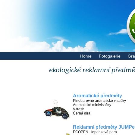
Home
Fotogalerie
Gra
ekologické reklamní předmě
Aromatické předměty
Plnobarevné aromatické visačky
Aromatické minivisačky
V-fresh
Černá díra
Reklamní předměty JUMPe
ECOPEN - lepenková pera