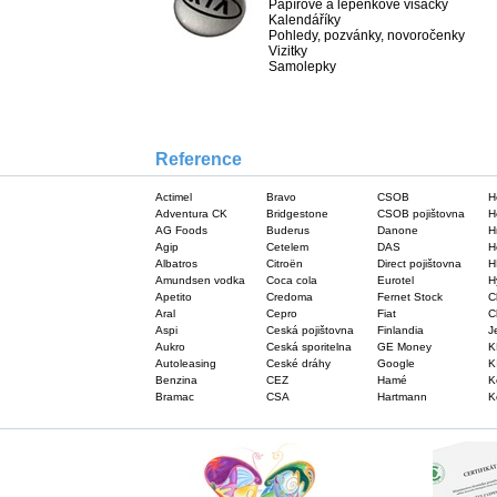
Papírové a lepenkové visačky
Kalendáříky
Pohledy, pozvánky, novoročenky
Vizitky
Samolepky
Reference
Actimel
Bravo
CSOB
H
Adventura CK
Bridgestone
CSOB pojištovna
H
AG Foods
Buderus
Danone
H
Agip
Cetelem
DAS
H
Albatros
Citroën
Direct pojištovna
H
Amundsen vodka
Coca cola
Eurotel
H
Apetito
Credoma
Fernet Stock
C
Aral
Cepro
Fiat
C
Aspi
Ceská pojištovna
Finlandia
J
Aukro
Ceská sporitelna
GE Money
K
Autoleasing
Ceské dráhy
Google
K
Benzina
CEZ
Hamé
K
Bramac
CSA
Hartmann
K