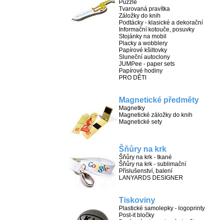
Puzzle
Tvarovaná pravítka
Záložky do knih
Podtácky - klasické a dekorační
Informační kotouče, posuvky
Stojánky na mobil
Placky a wobblery
Papírové kšiltovky
Sluneční autoclony
JUMPee - paper sets
Papírové hodiny
PRO DĚTI
Magnetické předměty
Magnetky
Magnetické záložky do knih
Magnetické sety
Šňůry na krk
Šňůry na krk - tkané
Šňůry na krk - sublimační
Příslušenství, balení
LANYARDS DESIGNER
Tiskoviny
Plastické samolepky - logoprinty
Post-it bločky