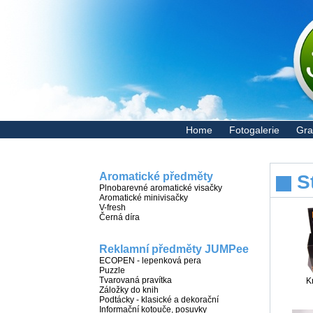
Home
Fotogalerie
Gra
Aromatické předměty
S
Plnobarevné aromatické visačky
Aromatické minivisačky
V-fresh
Černá díra
Reklamní předměty JUMPee
ECOPEN - lepenková pera
Puzzle
Tvarovaná pravítka
K
Záložky do knih
Podtácky - klasické a dekorační
Informační kotouče, posuvky