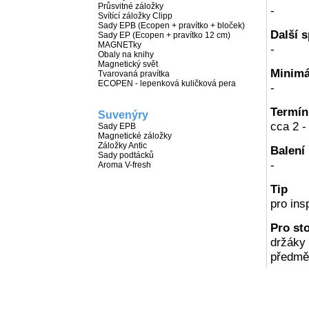
Průsvitné záložky
-
Svítící záložky Clipp
Sady EPB (Ecopen + pravítko + bloček)
Další 
Sady EP (Ecopen + pravítko 12 cm)
MAGNETky
-
Obaly na knihy
Magnetický svět
Minim
Tvarovaná pravítka
ECOPEN - lepenková kuličková pera
-
Termí
Suvenýry
cca 2 -
Sady EPB
Magnetické záložky
Záložky Antic
Balení
Sady podtácků
-
Aroma V-fresh
Tip
pro ins
Pro sto
držáky 
předmět