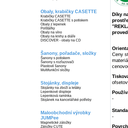
Obaly, krabičky CASETTE
Díky na
Krabičky CASETTE
prostř
Krabičky CASETTE s potiskem
St
Obaly z lepenek
"REKL
Polštářky
proved
Obaly na víno
Obaly na knihy a diáře
DISCOVER - obaly na CD
Orient
Šanony, pořadače, složky
Ceny st
Šanony s potiskem
materiá
Šanony s rozřazovači
cenovo
Plastové šanony
Multifunkční složky
Tiskov
ofsetov
Stojánky, displeje
Stojánky na zboží a letáky
Použív
Lepenkové displeje
Lepenková ramínka
-
Stojánek na kancelářské potřeby
Standa
Maloobchodní výrobky
-
JUMPee
Magnetické záložky
Povrch
Záložky CUTE