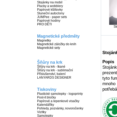
Stojánky na mobil
Placky a wobblery
Papírové kšiltovky
Sluneční autoclony
JUMPee - paper sets
Papírové hodiny
PRO DĚTI
St
Magnetické předměty
Magnetky
Magnetické záložky do knih
Magnetické sety
Stojánk
Popis
Šňůry na krk
Stojánk
Šňůry na krk - tkané
Deta
Šňůry na krk - sublimační
prezent
Příslušenství, balení
tyto fu
LANYARDS DESIGNER
mnoho m
potřeb
Tiskoviny
Plastické samolepky - logoprinty
Post-it bločky
Papírové a lepenkové visačky
Kalendáříky
Pohledy, pozvánky, novoročenky
Vizitky
Samolepky