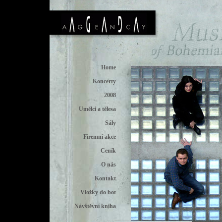
Home
Koncerty
2008
Umělci a tělesa
Sály
Firemní akce
Ceník
O nás
Kontakt
Vložky do bot
Návštěvní kniha